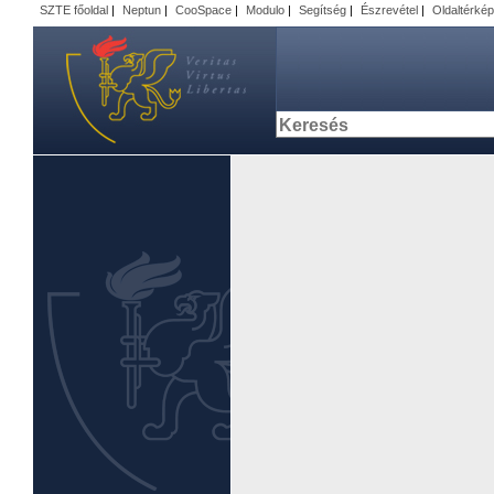
SZTE főoldal
|
Neptun
|
CooSpace
|
Modulo
|
Segítség
|
Észrevétel
|
Oldaltérkép